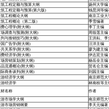
建筑工程定额与预算大纲
扬州大学编
建筑工程定额与预算(第六版)
钱昆润等编
建筑工程概论大纲
南京工业大
建筑工程概论（第二版）
季雪编著
消费心理学(附大纲)
李丁主编
市场调查与预测(附大纲)
周筱莲主编
谈判与推销技巧(附大纲)
王洪耘、李
中国广告学(附大纲)
汪洋主编
公共关系学(附大纲)
廖为建主编
消费经济学(附大纲)
伊志宏主编
市场营销策划(附大纲)
杨岳全主编
商品流通概论(附大纲)
贺名仑主编
国际商务谈判(附大纲)
刘园主编
旅游经济学大纲
南京师范大
旅游经济学
林南枝等主
教材名称
作者
旅游市场学大纲
南京师范大
旅游市场营销纲要
李天元编著