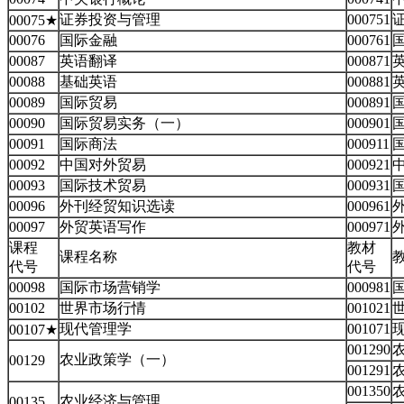
证券投资与管理
000751
00075★
00076
国际金融
000761
00087
英语翻译
000871
00088
基础英语
000881
英
00089
国际贸易
000891
00090
国际贸易实务（一）
000901
国
00091
国际商法
000911
00092
中国对外贸易
000921
00093
国际技术贸易
000931
00096
外刊经贸知识选读
000961
00097
外贸英语写作
000971
课程
教材
课程名称
代号
代号
00098
国际市场营销学
000981
00102
世界市场行情
001021
现代管理学
001071
00107★
001290
农业政策学（一）
00129
001291
001350
农业经济与管理
00135