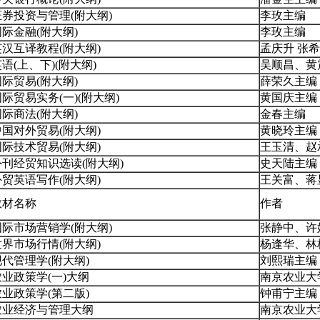
证券投资与管理(附大纲)
李玫主编
国际金融(附大纲)
李玫主编
英汉互译教程(附大纲)
孟庆升 张
语(上、下)(附大纲)
吴顺昌、黄
国际贸易(附大纲)
薛荣久主编
际贸易实务(一)(附大纲)
黄国庆主编
国际商法(附大纲)
金春主编
中国对外贸易(附大纲)
黄晓玲主编
国际技术贸易(附大纲)
王玉清、赵
外刊经贸知识选读(附大纲)
史天陆主编
外贸英语写作(附大纲)
王关富、蒋
教材名称
作者
国际市场营销学(附大纲)
张静中、许
世界市场行情(附大纲)
杨逢华、林
现代管理学(附大纲)
刘熙瑞主编
农业政策学(一)大纲
南京农业大
农业政策学(第二版)
钟甫宁主编
农业经济与管理大纲
南京农业大