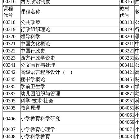
00316
西方政治制度
003161
课程
教材
课程名称
代号
代号
00318
公共政策
003181
00319
行政组织理论
003191
00320
领导科学
003201
00321
中国文化概论
003211
00322
中国行政史
003221
00323
西方行政学说史
003231
00341
公文写作与处理
003411
00342
高级语言程序设计（一）
003421
00345
秘书学概论
003451
00385
学前卫生学
003851
00387
幼儿园组织与管理
003871
00395
科学·技术·社会
003951
00405
教育原理
004051
004061
小学教育科学研究
00406
004069
00407
小学教育心理学
004071
00408
小学科学教育
004081