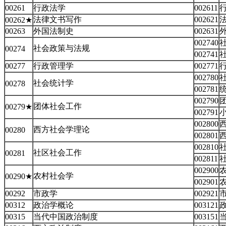
00261
行政法学
002611
法律文书写作
002621
00262★
00263
外国法制史
002631
002740
社会政策与法规
00274
002741
00277
行政管理学
002771
002780
社会统计学
00278
002781
002790
团体社会工作
00279★
002791
002800
西方社会学理论
00280
002801
002810
社区社会工作
00281
002811
002900
农村社会学
00290★
002901
00292
市政学
002921
00312
政治学概论
003121
00315
当代中国政治制度
003151