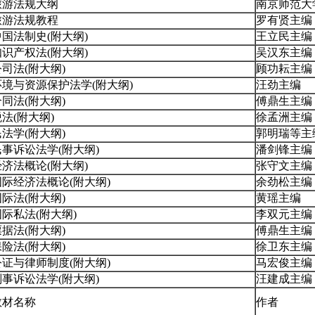
旅游法规大纲
南京师范大
旅游法规教程
罗有贤主编
中国法制史(附大纲)
王立民主编
知识产权法(附大纲)
吴汉东主编
公司法(附大纲)
顾功耘主编
环境与资源保护法学(附大纲)
汪劲主编
合同法(附大纲)
傅鼎生主编
法(附大纲)
徐孟洲主编
民法学(附大纲)
郭明瑞等主
民事诉讼法学(附大纲)
潘剑锋主编
经济法概论(附大纲)
张守文主编
国际经济法概论(附大纲)
余劲松主编
国际法(附大纲)
黄瑶主编
国际私法(附大纲)
李双元主编
票据法(附大纲)
傅鼎生主编
保险法(附大纲)
徐卫东主编
公证与律师制度(附大纲)
马宏俊主编
刑事诉讼法学(附大纲)
汪建成主编
教材名称
作者