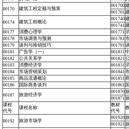
001700
建筑工程定额与预算
00170
001701
001740
建筑工程概论
00174
001741
00177
消费心理学
001771
00178
市场调查与预测
001781
00179
谈判与推销技巧
001791
00181
广告学（一）
001811
00182
公共关系学
001821
00183
消费经济学
001831
00184
市场营销策划
001841
00185
商品流通概论
001851
00186
国际商务谈判
001861
001870
旅游经济学
00187
001871
课程
教材
课程名称
代号
代号
001920
旅游市场学
00192
001921