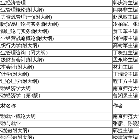
农业经济管理
郭庆海主编
企业管理概论(附大纲)
闫笑非主编
力资源管理(一)(附大纲)
赵凤敏主编
国际贸易理论与实务(附大纲)
冷柏军、张
金融理论与实务(附大纲)
贾玉革主编
企业经营战略概论(附大纲)
刘仲康主编
组织行为学(附大纲)
高树军主编
企业管理咨询（附大纲）
丁栋虹主编
中级财务会计(附大纲)
孟永峰主编
成本会计(附大纲)
林莉主编
审计学(附大纲)
丁瑞玲主编
管理心理学(附大纲)
程正方主编
劳动经济学大纲
南京师范大
劳动经济学（第3版）
曾湘泉主编
教材名称
作者
劳动就业概论大纲
南京师范大
劳动与就业
张彦、陈晓
劳动法(附大纲)
郭捷主编
房地产法(附大纲)
楼建波主编