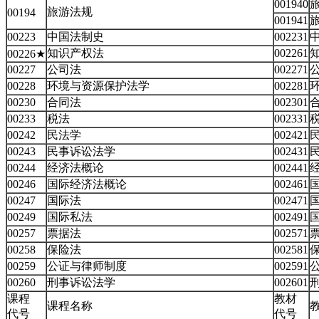
001940
旅游法规
00194
001941
00223
中国法制史
002231
知识产权法
002261
00226★
00227
公司法
002271
00228
环境与资源保护法学
002281
00230
合同法
002301
00233
税法
002331
税
00242
民法学
002421
00243
民事诉讼法学
002431
00244
经济法概论
002441
00246
国际经济法概论
002461
00247
国际法
002471
00249
国际私法
002491
00257
票据法
002571
00258
保险法
002581
00259
公证与律师制度
002591
00260
刑事诉讼法学
002601
课程
教材
课程名称
代号
代号