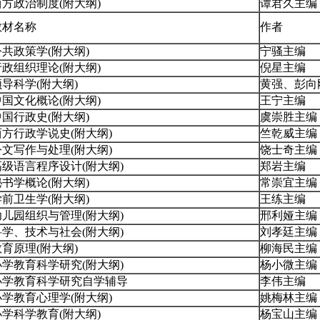
西方政治制度(附大纲)
谭君久主编
教材名称
作者
公共政策学(附大纲)
宁骚主编
行政组织理论(附大纲)
倪星主编
领导科学(附大纲)
黄强、彭向
中国文化概论(附大纲)
王宁主编
中国行政史(附大纲)
虞崇胜主编
西方行政学说史(附大纲)
竺乾威主编
公文写作与处理(附大纲)
饶士奇主编
高级语言程序设计(附大纲)
郑岩主编
秘书学概论(附大纲)
常崇宜主编
学前卫生学(附大纲)
王练主编
幼儿园组织与管理(附大纲)
邢利娅主编
科学、技术与社会(附大纲)
刘孝廷主编
教育原理(附大纲)
柳海民主编
小学教育科学研究(附大纲)
杨小微主编
小学教育科学研究自学辅导
李伟主编
小学教育心理学(附大纲)
姚梅林主编
小学科学教育(附大纲)
杨宝山主编