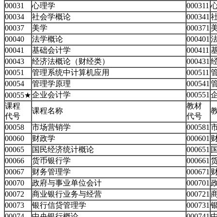
00031
心理学
000311
00034
社会学概论
000341
00037
美学
000371
美
00040
法学概论
000401
00041
基础会计学
000411
00043
经济法概论（财经类）
000431
00051
管理系统中计算机应用
000511
00054
管理学原理
000541
企业会计学
000551
00055★
课程
教材
课程名称
代号
代号
00058
市场营销学
000581
00060
财政学
000601
00065
国民经济统计概论
000651
00066
货币银行学
000661
00067
财务管理学
000671
00070
政府与事业单位会计
000701
00072
商业银行业务与经营
000721
00073
银行信贷管理学
000731
00074
中央银行概论
000741