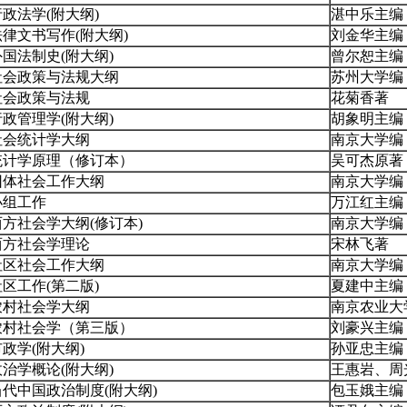
行政法学(附大纲)
湛中乐主编
法律文书写作(附大纲)
刘金华主编
外国法制史(附大纲)
曾尔恕主编
社会政策与法规大纲
苏州大学编
社会政策与法规
花菊香著
行政管理学(附大纲)
胡象明主编
社会统计学大纲
南京大学编
统计学原理（修订本）
吴可杰原著
团体社会工作大纲
南京大学编
小组工作
万江红主编
西方社会学大纲(修订本)
南京大学编
西方社会学理论
宋林飞著
社区社会工作大纲
南京大学编
社区工作(第二版)
夏建中主编
农村社会学大纲
南京农业大
农村社会学（第三版）
刘豪兴主编
市政学(附大纲)
孙亚忠主编
政治学概论(附大纲)
王惠岩、周
当代中国政治制度(附大纲)
包玉娥主编