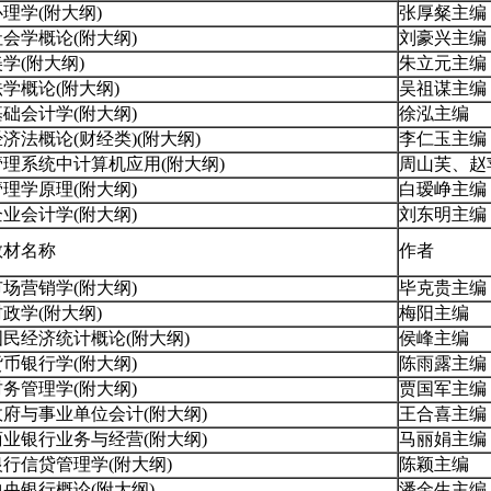
心理学(附大纲)
张厚粲主编
社会学概论(附大纲)
刘豪兴主编
学(附大纲)
朱立元主编
法学概论(附大纲)
吴祖谋主编
基础会计学(附大纲)
徐泓主编
经济法概论(财经类)(附大纲)
李仁玉主编
管理系统中计算机应用(附大纲)
周山芙、赵
管理学原理(附大纲)
白瑷峥主编
企业会计学(附大纲)
刘东明主编
教材名称
作者
市场营销学(附大纲)
毕克贵主编
财政学(附大纲)
梅阳主编
国民经济统计概论(附大纲)
侯峰主编
货币银行学(附大纲)
陈雨露主编
财务管理学(附大纲)
贾国军主编
政府与事业单位会计(附大纲)
王合喜主编
商业银行业务与经营(附大纲)
马丽娟主编
银行信贷管理学(附大纲)
陈颖主编
中央银行概论(附大纲)
潘金生主编