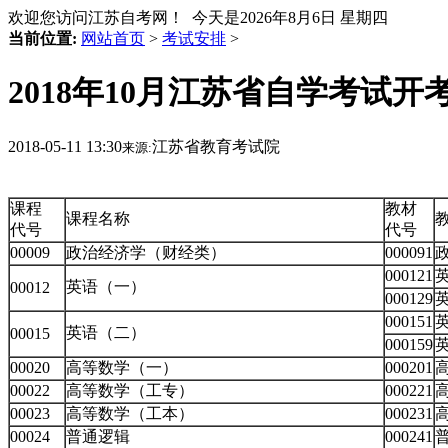
欢迎您访问江苏自考网！ 今天是
2026年8月6日 星期四
当前位置:
网站首页
>
考试安排
>
2018年10月江苏省自学考试
2018-05-11 13:30
江苏省教育考试院
来源:
课程
教材
课程名称
代号
代号
00009
政治经济学（财经类）
000091
000121
英
英语（一）
00012
000129
000151
英
英语（二）
00015
000159
00020
高等数学（一）
000201
高
00022
高等数学（工专）
000221
高
00023
高等数学（工本）
000231
高
00024
普通逻辑
000241