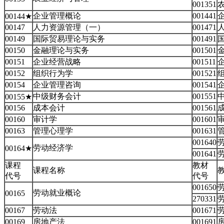
001351
企业管理概论
001441
00144★
00147
人力资源管理（一）
001471
人
00149
国际贸易理论与实务
001491
00150
金融理论与实务
001501
00151
企业经营战略
001511
00152
组织行为学
001521
00154
企业管理咨询
001541
中级财务会计
001551
00155★
00156
成本会计
001561
00160
审计学
001601
00163
管理心理学
001631
001640
劳动经济学
00164★
001641
课程
教材
课程名称
代号
代号
001650
劳动就业概论
00165
270331
00167
劳动法
001671
00169
房地产法
001691