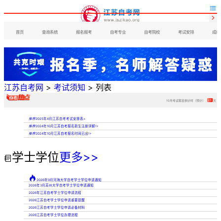


首页
查询系统
报名报考
自考专业
自考院校
考试安排
成绩
江苏自考网
>
考试须知
> 列表
10月考试报名倒计时（预计）
23
天
推荐
2025年4月江苏自考考试安排表
>
推荐
2024年10月江苏自考报名新生注册详解!
>
推荐
2024年10月江苏自考报名时间已出!
>
学士学位
更多>>


2026年9月河海大学自考学士学位申请通知
2026年3月苏州大学自考学士学位申请通知
2026年江苏自考学士学位申请流程
2026江苏自考学士学位申请重要提醒
2026江苏自考学士学位申请必备材料
2026江苏自考学士学位办理流程