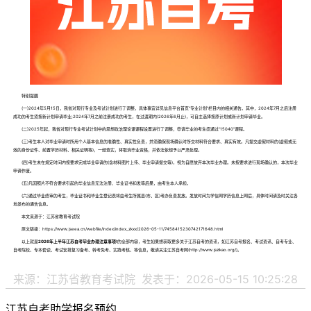
特别提醒
(一)2024年5月15日，我省对现行专业及考试计划进行了调整，具体事宜详见信息平台首页“专业计划”栏目内的相关通告。其中，2024年7月之后注册
成功的考生须按新计划申请毕业;2024年7月之前注册成功的考生，在过渡期内(2026年6月止)，可自主选择按原计划或新计划申请毕业。
(二)2025年起，我省对现行专业考试计划中的思想政治理论课课程设置进行了调整，申请毕业的考生须通过“15040”课程。
(三)考生本人对毕业申请时所用个人基本信息的准确性、真实性负责，并须确保现场确认时所交材料符合要求、真实有效。凡提交虚假材料的(虚假或无
效的身份证件、前置学历材料、相关证明等)，一经查实，将取消毕业资格，并依法依规予以严肃处理。
(四)考生未在规定时间内按要求完成毕业申请的(含材料图片上传、毕业申请提交等)，视为自愿放弃本次毕业办理。未按要求进行现场确认的，本次毕业
申请作废。
(五)凡因照片不符合要求引起的毕业信息无法注册、毕业证书扣发等后果，由考生本人承担。
(六)通过毕业终审的考生，毕业证书和毕业生登记表将由考生所属县(市、区)考办负责发放。发放时间为学信网学历信息上网后，具体时间请及时关注各
地发布的通告信息。
本文来源于：江苏省教育考试院
原文链接：https://www.jseea.cn/webfile/index/index_zkxx/2026-05-11/7458415230742171648.html
以上就是
2026年上半年江苏自考毕业办理注意事项!
的全部内容，考生如果想获取更多关于江苏自考的资讯，如江苏自考报名、考试资讯、自考专业、
自考院校、专本套读、考试安排复习备考、转考免考、实践考核、等信息，敬请关注江苏自考网(http://www.jszikao.org/)。
来源：江苏省教育考试院
发表于：2026-05-15 10:25:28
江苏自考助学报名预约