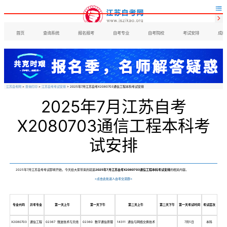


首页
查询系统
报名报考
自考专业
自考院校
考试安排
成绩
江苏自考网
>
查询打印
>
江苏自考考试安排
> 2025年7月江苏自考X2080703通信工程本科考试安排
2025年7月江苏自考
X2080703通信工程本科考
试安排
2025年7月江苏自考考试即将开始，今天给大家带来的就是
2025年7月江苏自考X2080703通信工程本科考试安排
的相关内容。
>点击此处进入自考交流群<
专业代码
开考专业
第一天上午
第一天下午
第二天上午
第二天下午
第一天考试时间
考试层次
X2080703
通信工程
02367 微波技术与天线
02360 数字通信原理
14311 通信与网络交换技术
7月5日
本科