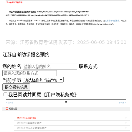
以上内容转载自江苏省教育考试院：https://www.jseea.cn/webfile/index/index_zcwj/2024-12-
31/7279797839113228288.html;jsessionid=DED01328B95E83656B9294FE689B4455.s107_1
以上就是2025年7月江苏自考X2080703通信工程本科考试安排的全部内容，考生如果想获取更多关于江苏自考的资讯，如
江苏自考考试安排
、考试资
讯、自考专业、自考院校、专本套读、考试安排复习备考、转考免考、实践考核、等信息，敬请关注江苏自考网(http://www.jszikao.org/)。
来源：江苏省教育考试院
发表于：2025-06-05 09:45:00
江苏自考助学报名预约
您的姓名
联系方式
当前学历
提交报名信息
我已阅读并同意
《用户隐私条款》

< 上一章
下一章 >
相关内容


2022年江苏自考题库
2026年10月江苏自考报考条件
2026年下半年江苏自考毕业申请条件