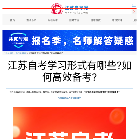


首页
查询系统
报名报考
自考专业
自考院校
考试安排
成绩
江苏自考网
>
江苏自考解答
> 江苏自考学习形式有哪些?如何高效备考?
江苏自考学习形式有哪些?如
何高效备考?
江苏自考备考犹如一场精心策划的战役，科学的计划是克敌制胜的关键。本文将深入了解一下
江苏自考学习形式有哪些?如何高效备考?
>点击此处进入自考交流群<