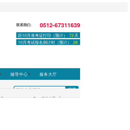
，非政府官方网站，官方信息以江苏教育
0512-67311639
联系我们:
距10月准考证打印（预计）
72
天
登录
或
注册
|
学习中心
10月考试报名倒计时（预计）
26
天
辅导中心
服务大厅
|
多+
毕业办理
考生服务：
|
服务大厅