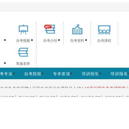
网为考生提供江苏自学考试信息服务，网站信息供学习交流使用
自考视频
自考介绍
自考资料
自考课程
客服老师
考专业
自考院校
专本套读
培训招生
培训报名
|
|
|
自考备考交流群
江苏自考毕业办理登录入口
10月江苏自考考试安排
|
|
|
|
|
|
徐州自考
常州自考
苏州自考
南通自考
连云港自考
淮安自考
更