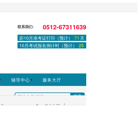
，非政府官方网站，官方信息以江苏教育
0512-67311639
联系我们:
距10月准考证打印（预计）
71
天
登录
或
注册
|
学习中心
10月考试报名倒计时（预计）
25
天
辅导中心
服务大厅
|
多+
毕业办理
考生服务：
|
服务大厅