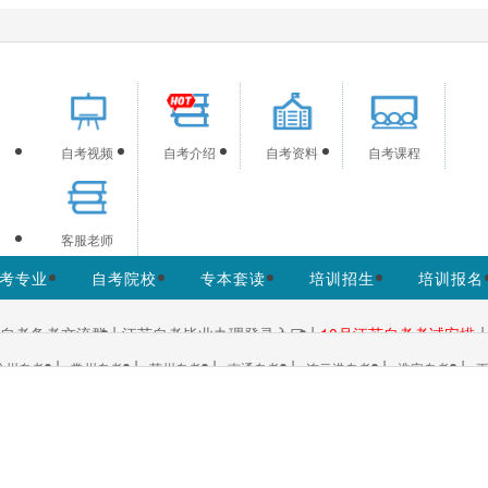
网为考生提供江苏自学考试信息服务，网站信息供学习交流使用
自考视频
自考介绍
自考资料
自考课程
客服老师
考专业
自考院校
专本套读
培训招生
培训报名
|
|
|
自考备考交流群
江苏自考毕业办理登录入口
10月江苏自考考试安排
|
|
|
|
|
|
徐州自考
常州自考
苏州自考
南通自考
连云港自考
淮安自考
更