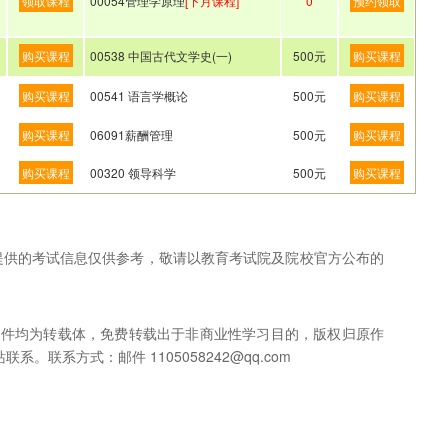
领取课程
00054管理学原理
[下月课程]
0
预约领取
购买课程
00538 中国古代文学史(一)
500元
购买课程
购买课程
00541 语言学概论
500元
购买课程
购买课程
06091薪酬管理
500元
购买课程
购买课程
00320 领导科学
500元
购买课程
网提供的考试信息仅供参考，敬请以教育考试院及院校官方公布的
稿件均为转载体，免费转载出于非商业性学习目的，版权归原作
联系方式：邮件 1105058242@qq.com