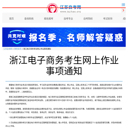


首页
查询系统
报名报考
自考专业
自考院校
考试安排
成绩
江苏自考网
>
教育资讯
> 浙江电子商务考生网上作业事项通知
浙江电子商务考生网上作业
事项通知
根据电子商务专业考试计划和培养目标，学习该专业的考生要通过理论考试、网上作业、实践上机考试三个环节的考核，成绩全部合格才可以办理毕业
手续。取得《全国电子商务中、高级职业证书》考试计划中规定的课程（包括理论考试、网上作业、实践上机考试）合格成绩的学员还可申请“全国电子商务
中、高级职业证书”，二者成绩互认。
按浙江省高等教育自学考试毕业生审定日程的规定，电子商务专业实践网应将所有浙江省电子商务专业（专、本科）注册学员的网上作业成绩，在每年
办理毕业手续前定期转给浙江省自考办学历考试科，上报日期为每年5月10日和11月10日。如需办理毕业手续的考生，请于我站上报日期前完成网上作业，
以免耽误办理毕业手续时间。
经我站初步整理，发现有很多考生在我站注册的信息不全，给考生的网上作业成绩处理带来许多不便。为规范管理，请各位注册考生将个人信息填写齐
全。个人信息主要包括以下字段：考生姓名、准考证号、身份证号、联系电话。修改方法为：
1.新注册学员请登陆电子商务专业实践网首页，点击“新学员注册”按钮，准确输入个人信息。
2.已在我站注册的考生可通过电子商务专业实践网首页的登陆区，输入学员名、密码后点击“修改信息”按钮核实个人信息是否填写完整，并及时修改核
对以上字段。