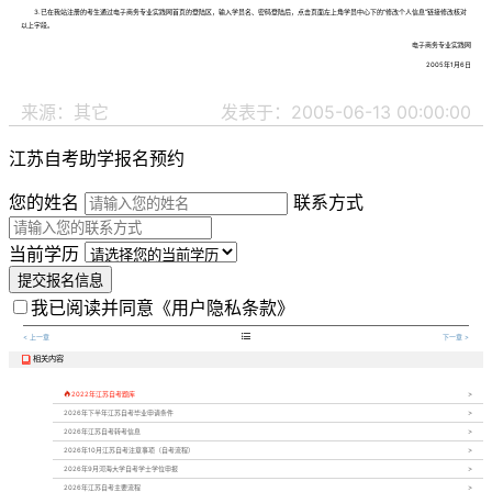
3.已在我站注册的考生通过电子商务专业实践网首页的登陆区，输入学员名、密码登陆后，点击页面左上角学员中心下的“修改个人信息”链接修改核对
以上字段。
电子商务专业实践网
2005年1月6日
来源：其它
发表于：2005-06-13 00:00:00
江苏自考助学报名预约
您的姓名
联系方式
当前学历
提交报名信息
我已阅读并同意
《用户隐私条款》

< 上一章
下一章 >
相关内容


2022年江苏自考题库
2026年下半年江苏自考毕业申请条件
2026年江苏自考转考信息
2026年10月江苏自考注意事项（自考流程）
2026年9月河海大学自考学士学位申报
2026年江苏自考主要流程