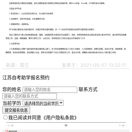
实践考核科目计算机应用基础：其实主要就是进行简单的计算机应用操作等，像Word文档、Excel表、PPt制作演示文稿等。
汉语言文学专业
1.考试科目少，以记忆性的东西为主，可以提升内在修养;
2.没有数学，没有学位英语，文化课要求不高;
3.发展前景好，高薪职业。
学习内容主要涉及汉语中国文学，外国文学等方面的课程，对一个人的文学功底和内在修养方面有很大的提升。
适合人群有当下最火的的新媒体运营、编辑、文案策划等;在新闻文艺出版部门、高校、科研机构和机关企事业单位等从事文学评论、语文老师及其他教
育类工作、出版、网络编辑、教学与研究工作、以及文化、宣传等实际工作的汉语言文学高级专门人才
人力资源专业
人力资源部是公司整个组织架构中最关键的核心部门，学习的内容重要包含人力的六大模块：人力资源规划，招聘与配置，培训与开发，绩效管理，薪
酬管理，劳动关系管理等。适合刚踏入社会，想学点东西提升下自己;有稳定的工作，拿证为升职、跳槽用;目前(或未来计划)从人事方面工作的。
来源：其它
发表于：2021-05-07 13:32:17
江苏自考助学报名预约
您的姓名
联系方式
当前学历
提交报名信息
我已阅读并同意
《用户隐私条款》

< 上一章
下一章 >
相关内容
