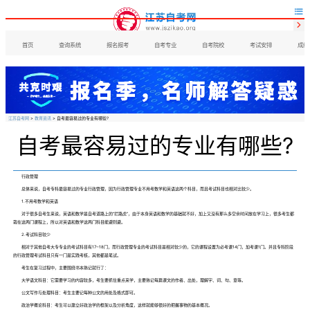


首页
查询系统
报名报考
自考专业
自考院校
考试安排
成绩
江苏自考网
>
教育资讯
> 自考最容易过的专业有哪些?
自考最容易过的专业有哪些?
行政管理
​总体来说，自考专科最容易过的专业行政管理，因为行政管理专业不用考数学和英语这两个科目，而且考试科目也相对比较少。
1.不用考数学和英语
对于很多自考生来说，英语和数学是自考道路上的“拦路虎”，由于本身英语和数学的基础就不好，加上又没有那么多空余时间放在学习上，很多考生都
栽在这两门课程上，所以对英语和数学这两门科目能避则避。
2.考试科目较少
相对于其他自考大专专业的考试科目有17~18门，而行政管理专业的考试科目是相对较少的，它的课程设置为必考课14门，加考课1门。并且专科阶段
的行政管理考试科目只有一门是实践考核，其他都是笔试。
考生在复习过程中，主要围绕书本熟记就行了：
大学语文科目：它需要学习的内容较多，考生要抓住重点来学，主要熟记每篇课文的作者、出处，理解字、词、句、章等。
公文写作与处理科目：考生主要记每种公文的用处及格式即可。
政治学概论科目：考生可以建立好政治学的框架以及分析角度，这样就能够很好的把握事物的基本概况。