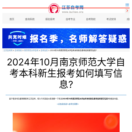


首页
查询系统
报名报考
自考专业
自考院校
考试安排
成绩
江苏自考网
>
自考院校
>
南京师范大学自考
>
自考信息
> 2024年10月南京师范大学自考本科新生报考如何填写信息?
2024年10月南京师范大学自
考本科新生报考如何填写信
息?
鉴于很多考生都想要报考江苏自考，呢么今天就给大家讲解一下有关
2024年10月南京师范大学自考本科新生报考如何填写信息?
的相关内容。
>点击此处进入自考交流群<