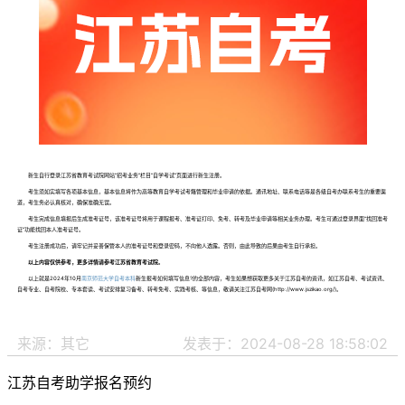
新生自行登录江苏省教育考试院网站“招考业务”栏目“自学考试”页面进行新生注册。
考生须如实填写各项基本信息，基本信息将作为高等教育自学考试考籍管理和毕业申请的依据。通讯地址、联系电话等是各级自考办联系考生的重要渠
道，考生务必认真核对，确保准确无误。
考生完成信息填报后生成准考证号，该准考证号将用于课程报考、准考证打印、免考、转考及毕业申请等相关业务办理。考生可通过登录界面“找回准考
证”功能找回本人准考证号。
考生注册成功后，请牢记并妥善保管本人的准考证号和登录密码，不向他人透露。否则，由此导致的后果由考生自行承担。
以上内容仅供参考，更多详情请参考江苏省教育考试院。
以上就是2024年10月
南京师范大学自考本科
新生报考如何填写信息?的全部内容，考生如果想获取更多关于江苏自考的资讯，如江苏自考、考试资讯、
自考专业、自考院校、专本套读、考试安排复习备考、转考免考、实践考核、等信息，敬请关注江苏自考网(http://www.jszikao.org/)。
来源：其它
发表于：2024-08-28 18:58:02
江苏自考助学报名预约