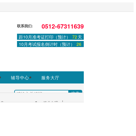
，非政府官方网站，官方信息以江苏教育
0512-67311639
联系我们:
距10月准考证打印（预计）
72
天
登录
或
注册
|
学习中心
10月考试报名倒计时（预计）
26
天
辅导中心
服务大厅
|
多+
毕业办理
考生服务：
|
服务大厅