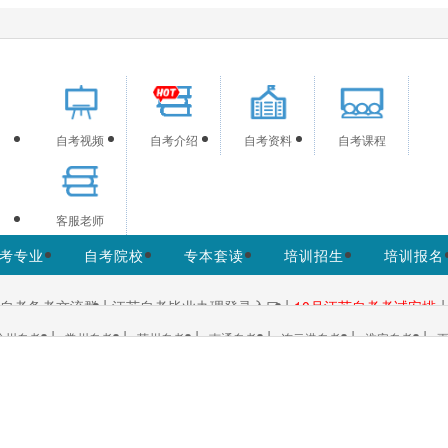
网为考生提供江苏自学考试信息服务，网站信息供学习交流使用
自考视频
自考介绍
自考资料
自考课程
客服老师
考专业
自考院校
专本套读
培训招生
培训报名
|
|
|
自考备考交流群
江苏自考毕业办理登录入口
10月江苏自考考试安排
|
|
|
|
|
|
徐州自考
常州自考
苏州自考
南通自考
连云港自考
淮安自考
更