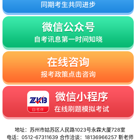
地址：苏州市姑苏区人民路1023号永霖大厦728室
电话：0512-67311639 合作洽谈：18136966257 靳老师