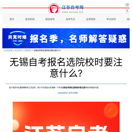


首页
查询系统
报名报考
自考专业
自考院校
考试安排
成绩
江苏自考网
>
考试资讯
>
无锡自考
> 无锡自考报名选院校时要注意什么?
无锡自考报名选院校时要注
意什么?
鉴于很多考生都想要报考江苏自考，呢么今天就给大家讲解一下有关
无锡自考报名选院校时要注意什么?
的相关内容。
>点击此处进入自考交流群<