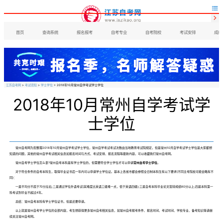


首页
查询系统
报名报考
自考专业
自考院校
考试安排
成绩
江苏自考网
>
考试须知
>
学士学位
> 2018年10月常州自学考试学士学位
2018年10月常州自学考试学
士学位
常州自考网为您整理2018年10月常州自学考试学士学位，常州自学考试考试次数由当地教育考试院规定，但是常州10月自学考试学士学位是大家都想
知道的问题，其他的常州自学考试相关信息如报名时间与方式、考试安排、报名流程等最新内容，可以收藏我们常州自考网。
常州自考学士学位怎么拿?常州自考本科是有学士学位的，但需要符合学士学位才可以申请
常州自考学士学位
。
对于符合条件的自考本科生，取得毕业证书后一年内可以申请学士学位证。基本上各省市都会参照全日制本科生有以下要求(不同主考院校可能会略有不
同)：
一是平均分不底于70分左右;二是通过学位外语考试(其难度比英语三级难一点，低于英语四级);三是自考本科毕业论文答辩成绩80分以上;四是本科第一
科考试到毕业不超过4年。
总结：常州自考本科有学士学位证书，但是还要申请。
以上就是常州自考学士学位的全部内容，考生想获得更多常州自考相关信息，如常州自考报考条件、报名时间、考试时间、学校专业、备考知识等请继
续关注常州自考网。