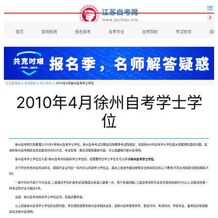


首页
查询系统
报名报考
自考专业
自考院校
考试安排
成绩
江苏自考网
>
考试须知
>
学士学位
> 2010年4月徐州自考学士学位
2010年4月徐州自考学士学
位
徐州自考网为您整理2010年4月徐州自考学士学位，徐州自考考试次数由当地教育考试院规定，但是徐州4月自考学士学位是大家都想知道的问题，其
他的徐州自考相关信息如报名时间与方式、考试安排、报名流程等最新内容，可以收藏我们徐州自考网。
徐州自考学士学位怎么拿?徐州自考本科是有学士学位的，但需要符合学士学位才可以申请
徐州自考学士学位
。
对于符合条件的自考本科生，取得毕业证书后一年内可以申请学士学位证。基本上各省市都会参照全日制本科生有以下要求(不同主考院校可能会略有不
同)：
一是平均分不底于70分左右;二是通过学位外语考试(其难度比英语三级难一点，低于英语四级);三是自考本科毕业论文答辩成绩80分以上;四是本科第一
科考试到毕业不超过4年。
总结：徐州自考本科有学士学位证书，但是还要申请。
以上就是徐州自考学士学位的全部内容，考生想获得更多徐州自考相关信息，如徐州自考报考条件、报名时间、考试时间、学校专业、备考知识等请继
续关注徐州自考网。