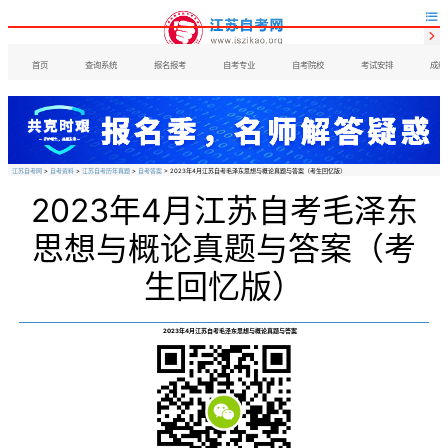


首页
查询系统
报名报考
自考专业
自考院校
考试安排
成绩
江苏自考网
>
自考资料
>
江苏自考历年真题
>
自考答案
> 2023年4月江苏自考毛泽东思想与概论真题与答案（考生回忆版）
2023年4月江苏自考毛泽东
思想与概论真题与答案（考
生回忆版）
2023年4月江苏自考毛泽东思想与概论真题与答案