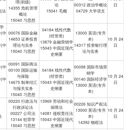
理(初级)
论
00312 政治学概论
日
14355 危机管理
与法
15041 毛概
04729 大学语文
概论
15040 习思想
理学
04184 线性代数
学(中
00076 国际金融
13000 英语(专升
(经管类)
14653 证券投资
本)
10 月 24
13879 金融营销学
学(中
理论与实务
14317 投资银行理
日
15043 中国近现代
15040 习思想
论与实务
史纲要
00091 国际商法
学(中
00098 国际市场营
00100 国际运输
04184 线性代数
销学
与保险
(经管类)
10 月 24
学(中
00140 国际经济学
14675 制单结汇
15043 中国近现代
日
13000 英语(专升
与报关实务
史纲要
本)
15040 习思想
00220 行政法与
13969 劳动和社会
00226 知识产权法
行政诉讼法
保障法
13000 英语(专升
10 月 24
00227 公司法
14081 侵权责任法
法
本)
日
13144 犯罪学
15043 中国近现代
14392 物权法
15040 习思想
史纲要