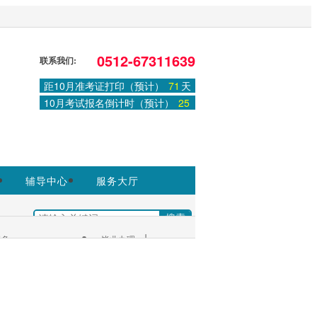
，非政府官方网站，官方信息以江苏教育
0512-67311639
联系我们:
距10月准考证打印（预计）
71
天
登录
或
注册
|
学习中心
10月考试报名倒计时（预计）
25
天
辅导中心
服务大厅
|
多+
毕业办理
考生服务：
|
服务大厅