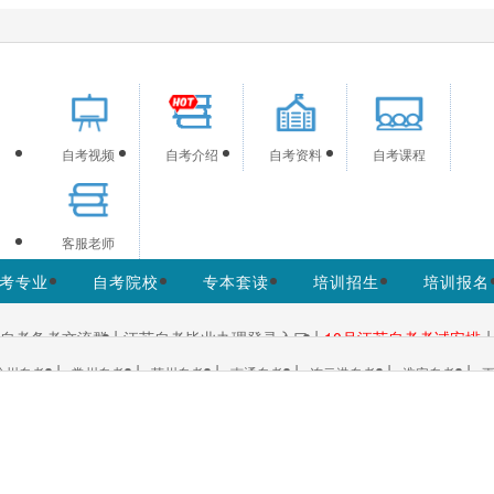
网为考生提供江苏自学考试信息服务，网站信息供学习交流使用
自考视频
自考介绍
自考资料
自考课程
客服老师
考专业
自考院校
专本套读
培训招生
培训报名
|
|
|
自考备考交流群
江苏自考毕业办理登录入口
10月江苏自考考试安排
|
|
|
|
|
|
徐州自考
常州自考
苏州自考
南通自考
连云港自考
淮安自考
更