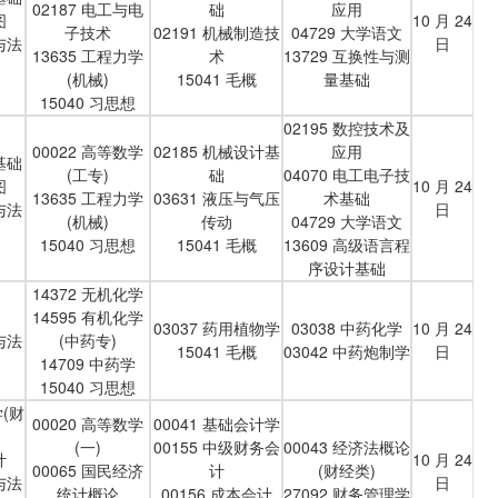
02187 电工与电
础
应用
图
10 月 24
子技术
02191 机械制造技
04729 大学语文
与法
日
13635 工程力学
术
13729 互换性与测
(机械)
15041 毛概
量基础
15040 习思想
02195 数控技术及
00022 高等数学
02185 机械设计基
应用
基础
(工专)
础
04070 电工电子技
图
10 月 24
13635 工程力学
03631 液压与气压
术基础
与法
日
(机械)
传动
04729 大学语文
15040 习思想
15041 毛概
13609 高级语言程
序设计基础
14372 无机化学
14595 有机化学
03037 药用植物学
03038 中药化学
10 月 24
与法
(中药专)
15041 毛概
03042 中药炮制学
日
14709 中药学
15040 习思想
学(财
00020 高等数学
00041 基础会计学
(一)
00155 中级财务会
00043 经济法概论
计
10 月 24
00065 国民经济
计
(财经类)
与法
日
统计概论
00156 成本会计
27092 财务管理学