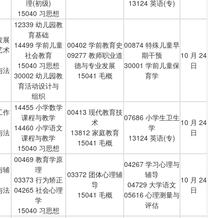
理(初级)
13124 英语(专)
15040 习思想
12339 幼儿园教
育基础
发展
14499 学前儿童
00402 学前教育史
00874 特殊儿童早
艺术
社会教育
09277 教师职业道
期干预
10 月 24
15040 习思想
德与专业发展
30001 学前儿童保
日
与法
30002 幼儿园教
15041 毛概
育学
育活动设计与
组织
14455 小学数学
工作
00413 现代教育技
课程与教学
07686 小学生卫生
术
10 月 24
14460 小学语文
学
与法
13812 家庭教育
日
课程与教学
13124 英语(专)
15041 毛概
15040 习思想
00469 教育学原
04267 学习心理与
与辅
理
03372 团体心理辅
辅导
03373 行为矫正
10 月 24
导
04729 大学语文
与法
04265 社会心理
日
15041 毛概
05616 心理测量与
学
评估
15040 习思想