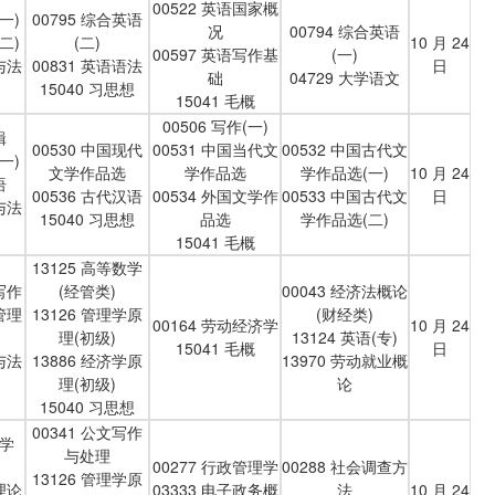
00522 英语国家概
一)
00795 综合英语
况
00794 综合英语
二)
(二)
10 月 24
00597 英语写作基
(一)
与法
00831 英语语法
日
础
04729 大学语文
15040 习思想
15041 毛概
00506 写作(一)
辑
00530 中国现代
00531 中国当代文
00532 中国古代文
一)
文学作品选
学作品选
学作品选(一)
10 月 24
语
00536 古代汉语
00534 外国文学作
00533 中国古代文
日
与法
15040 习思想
品选
学作品选(二)
15041 毛概
13125 高等数学
写作
(经管类)
00043 经济法概论
管理
13126 管理学原
(财经类)
00164 劳动经济学
10 月 24
理(初级)
13124 英语(专)
15041 毛概
日
与法
13886 经济学原
13970 劳动就业概
理(初级)
论
15040 习思想
00341 公文写作
理学
与处理
00277 行政管理学
00288 社会调查方
13126 管理学原
理论
03333 电子政务概
法
10 月 24