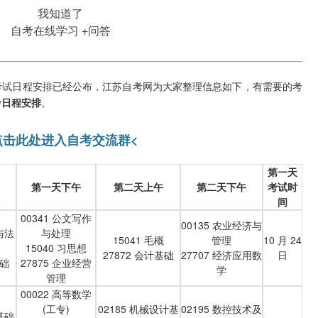
我知道了
自考在线学习
+问答
学考试日程安排已经公布，江苏自考网为大家整理信息如下，有需要的考
考日程安排
。
点击此处进入自考交流群<
第一天
第一天下午
第二天上午
第二天下午
考试时
间
00341 公文写作
00135 农业经济与
与法
与处理
15041 毛概
管理
10 月 24
15040 习思想
27872 会计基础
27707 经济应用数
日
基础
27875 企业经营
学
管理
00022 高等数学
(工专)
02185 机械设计基
02195 数控技术及
基础