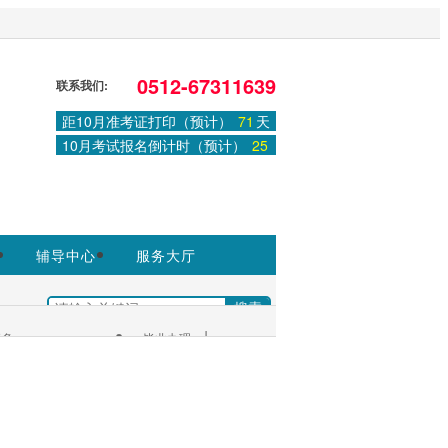
，非政府官方网站，官方信息以江苏教育
0512-67311639
联系我们:
距10月准考证打印（预计）
71
天
登录
或
注册
|
学习中心
10月考试报名倒计时（预计）
25
天
辅导中心
服务大厅
|
多+
毕业办理
考生服务：
|
服务大厅