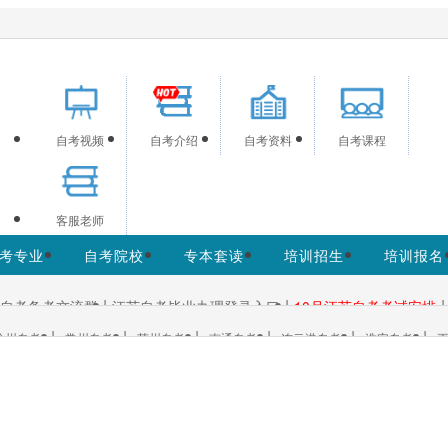
网为考生提供江苏自学考试信息服务，网站信息供学习交流使用
自考视频
自考介绍
自考资料
自考课程
客服老师
考专业
自考院校
专本套读
培训招生
培训报名
|
|
|
自考备考交流群
江苏自考毕业办理登录入口
10月江苏自考考试安排
|
|
|
|
|
|
徐州自考
常州自考
苏州自考
南通自考
连云港自考
淮安自考
更